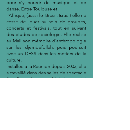
pour s’y nourrir de musique et de
danse. Entre Toulouse et
l’Afrique, (aussi le Brésil, Israël) elle ne
cesse de jouer au sein de groupes,
concerts et festivals, tout en suivant
des études de sociologie. Elle réalise
au Mali son mémoire d’anthropologie
sur les djembéfollah, puis poursuit
avec un DESS dans les métiers de la
culture.
Installée à la Réunion depuis 2003, elle
a travaillé dans des salles de spectacle
(Le Bato fou, Le Séchoir), a été
choriste pour des groupes de
rocksteady /seggae et d’afrobeat
(nombreux concerts sur toute l’Ile), et
elle dirige depuis 7 ans des ateliers
chants, ayant été notamment formée
au CIRCLE SONGS.