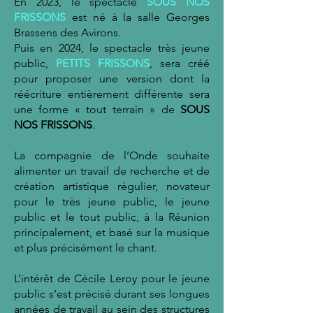
En 2023, le spectacle
SOUS NOS
FRISSONS
est né à la salle Georges
Brassens des Avirons.
Puis en 2024, le spectacle très jeune
public,
PETITS FRISSONS
, sera créé
pour proposer une version dont la
réécriture entièrement différente sera
une forme « tout terrain » de
SOUS
NOS FRISSONS
.
La compagnie de l’Onde souhaite
alimenter un travail de recherche et de
création artistique régulier, novateur
pour le très jeune public, le jeune
public et le tout public, à la Réunion
principalement, et basé sur la musique
et plus précisément le chant.
L’intérêt de Cécile Leroy pour le jeune
public s’est précisé durant ses longues
années de travail au sein des structures