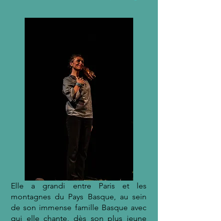
Elle a grandi entre Paris et les
montagnes du Pays Basque, au sein
de son immense famille Basque avec
qui elle chante, dès son plus jeune