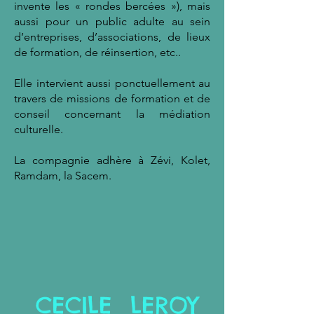
invente les « rondes bercées »), mais
aussi pour un public adulte au sein
d’entreprises, d’associations, de lieux
de formation, de réinsertion, etc..
Elle intervient aussi ponctuellement au
travers de missions de formation et de
conseil concernant la médiation
culturelle.
La compagnie adhère à Zévi, Kolet,
Ramdam, la Sacem.
CECILE LEROY