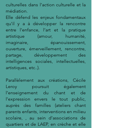
culturelles dans l’action culturelle et la
médiation.
Elle défend les enjeux fondamentaux
qu’il y a à développer la rencontre
entre l’enfance, l’art et la pratique
artistique (amour, humanité,
imaginaire, épanouissement,
ouverture, émerveillement, rencontre,
partage, développement des
intelligences sociales, intellectuelles,
artistiques, etc..).
Parallèlement aux créations, Cécile
Leroy poursuit également
l’enseignement du chant et de
l’expression envers le tout public,
auprès des familles (ateliers chant
parents enfants, interventions en milieu
scolaire, , au sein d’associations de
quartiers et de LAEP, en crèche et elle