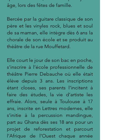
âge, lors des fêtes de famille.
Bercée par la guitare classique de son
père et les vinyles rock, blues et soul
de sa maman, elle intègre dès 6 ans la
chorale de son école et se produit au
théâtre de la rue Mouffetard.
Elle court le jour de son bac en poche,
s’inscrire à l’école professionnelle de
théâtre Pierre Debauche où elle était
élève depuis 3 ans. Les inscriptions
étant closes, ses parents l’incitent à
faire des études, la vie d’artiste les
effraie. Alors, seule à Toulouse à 17
ans, inscrite en Lettres modernes, elle
s’initie à la percussion mandingue,
part au Ghana dès ses 18 ans pour un
projet de reforestation et parcourt
l’Afrique de l’Ouest chaque année